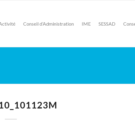
Activité
Conseil d’Administration
IME
SESSAD
Conse
10_101123M