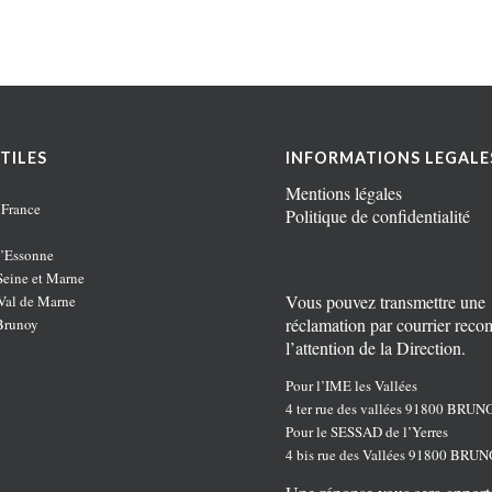
TILES
INFORMATIONS LEGALE
Mentions légales
 France
Politique de confidentialité
’Essonne
eine et Marne
Vous pouvez transmettre une
al de Marne
réclamation par courrier rec
Brunoy
l’attention de la Direction.
Pour l’IME les Vallées
4 ter rue des vallées 91800 BRUN
Pour le SESSAD de l’Yerres
4 bis rue des Vallées 91800 BRU