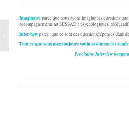
Imaginaire
parce que nous avons imaginé les questions que le
accompagnements au SESSAD : psychologiques, rééducatifs
La fonction de Référent
Interview
parce que ce sont des questions/réponses dans de
Projet
Tout ce que vous avez toujours voulu savoir sur les rende
Prochaine Interview imagin