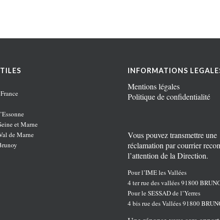
TILES
INFORMATIONS LEGALE
Mentions légales
 France
Politique de confidentialité
’Essonne
eine et Marne
Vous pouvez transmettre une
al de Marne
réclamation par courrier rec
Brunoy
l’attention de la Direction.
Pour l’IME les Vallées
4 ter rue des vallées 91800 BRUN
Pour le SESSAD de l’Yerres
4 bis rue des Vallées 91800 BRU