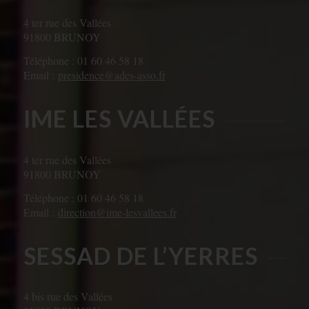
4 ter rue des Vallées
91800 BRUNOY
Téléphone : 01 60 46 58 18
Email :
presidence@ades-asso.fr
IME LES VALLÉES
4 ter rue des Vallées
91800 BRUNOY
Téléphone : 01 60 46 58 18
Email :
direction@ime-lesvallees.fr
SESSAD DE L’YERRES
4 bis rue des Vallées