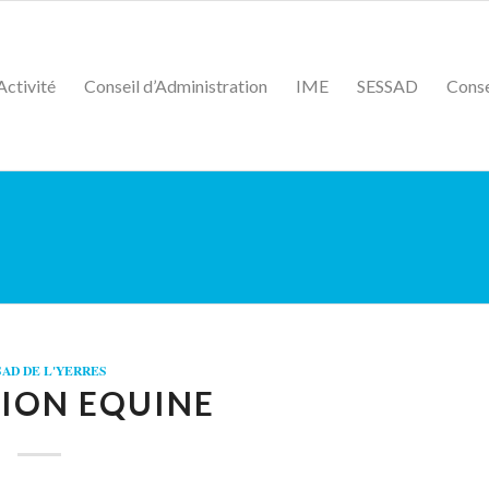
Activité
Conseil d’Administration
IME
SESSAD
Conse
SAD DE L'YERRES
ION EQUINE