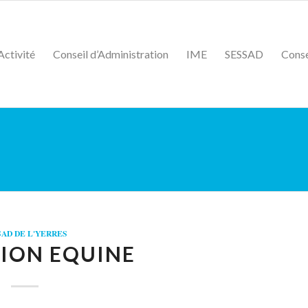
Activité
Conseil d’Administration
IME
SESSAD
Conse
SAD DE L'YERRES
ION EQUINE