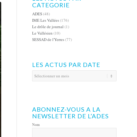
CATEGORIE
ADES
(48)
IME Les Vallées
(176)
Le drôle de journal
(1)
Le Vallésien
(10)
SESSAD de l'Yerres
(77)
LES ACTUS PAR DATE
ABONNEZ-VOUS A LA
NEWSLETTER DE L’ADES
Nom