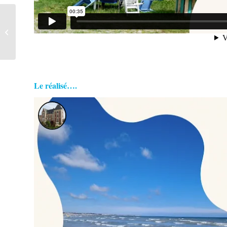
Neptune club de Brunoy
le partenariat continue!!!
Le réalisé….