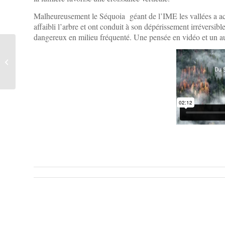
Malheureusement le Séquoia géant de l’IME les vallées a a
affaibli l’arbre et ont conduit à son dépérissement irréversib
dangereux en milieu fréquenté. Une pensée en vidéo et un au
Journées portes ouvertes
IME les Vallées 13 et 14
janvier 2023