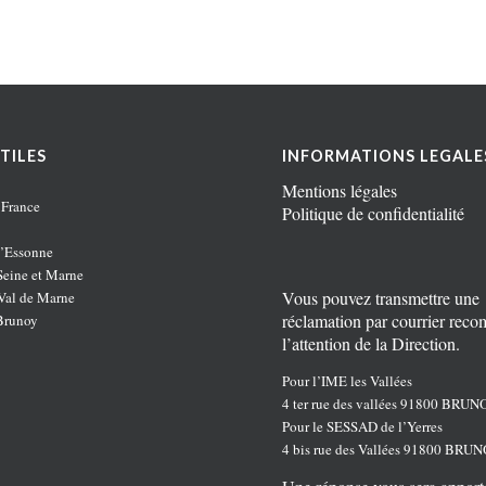
TILES
INFORMATIONS LEGALE
Mentions légales
 France
Politique de confidentialité
’Essonne
eine et Marne
Vous pouvez transmettre une
al de Marne
réclamation par courrier rec
Brunoy
l’attention de la Direction.
Pour l’IME les Vallées
4 ter rue des vallées 91800 BRUN
Pour le SESSAD de l’Yerres
4 bis rue des Vallées 91800 BRU